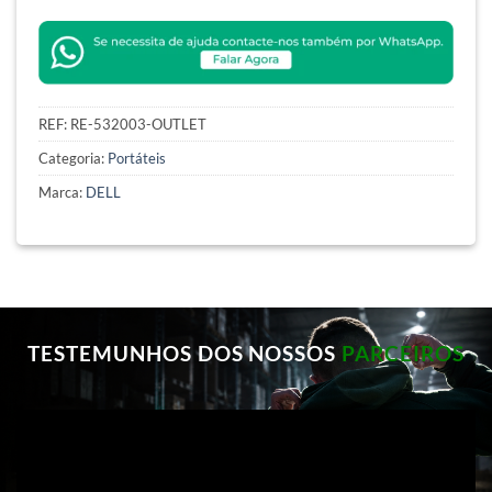
REF:
RE-532003-OUTLET
Categoria:
Portáteis
Marca:
DELL
TESTEMUNHOS DOS NOSSOS
PARCEIROS