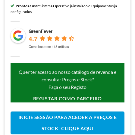
Prontos a usar:
Sistema Operativo já instalado e Equipamentos já
configurados.
GreenFever
4.7
Como base em 118 críticas
Quer ter acesso ao nosso catálogo de revenda e
consultar Preços e Stock?
Faça o seu Registo
REGISTAR COMO PARCEIRO
INICIE SESSÃO PARA ACEDER A PREÇOS E
STOCK! CLIQUE AQUI