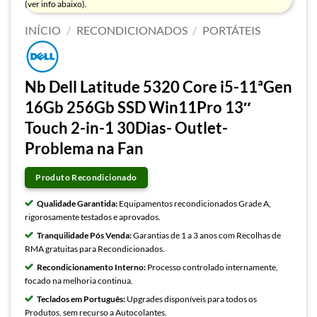
(ver info abaixo).
INÍCIO
/
RECONDICIONADOS
/
PORTÁTEIS
Nb Dell Latitude 5320 Core i5-11ªGen
16Gb 256Gb SSD Win11Pro 13″
Touch 2-in-1 30Dias- Outlet-
Problema na Fan
Produto Recondicionado
Qualidade Garantida:
Equipamentos recondicionados Grade A,
rigorosamente testados e aprovados.
Tranquilidade Pós Venda:
Garantias de 1 a 3 anos com Recolhas de
RMA gratuitas para Recondicionados.
Recondicionamento Interno:
Processo controlado internamente,
focado na melhoria continua.
Teclados em Português:
Upgrades disponíveis para todos os
Produtos, sem recurso a Autocolantes.