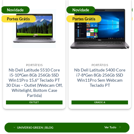
Novidade
Novidade
Portes Grátis
Portes Grátis
PORTÁTEIS
PORTÁTEIS
Nb Dell Latitude 5510 Core
Nb Dell Latitude 5400 Core
i5-10ªGen 8Gb 256Gb SSD
i7-8ªGen 8Gb 256Gb SSD
Win11Pro 15,6″ Teclado PT
Win11Pro Sem Webcam
30 Dias – Outlet (Webcam Off,
Teclado PT
Whitelight, Bottom Case
Partida)
OUTLET
GRADE A
UNIVERSO GREEN | BLOG
Ver Tudo