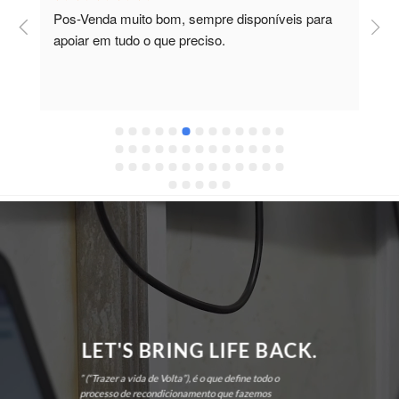
Pos-Venda muito bom, sempre disponíveis para 
P
apoiar em tudo o que preciso.
a
r
 
c
LET'S BRING LIFE BACK.
” (“Trazer a vida de Volta”), é o que define todo o
processo de recondicionamento que fazemos