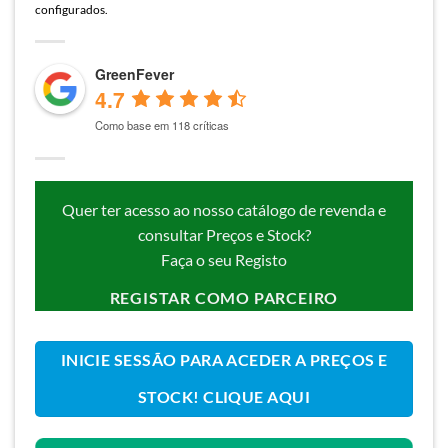
configurados.
GreenFever
4.7
Como base em 118 críticas
Quer ter acesso ao nosso catálogo de revenda e
consultar Preços e Stock?
Faça o seu Registo
REGISTAR COMO PARCEIRO
INICIE SESSÃO PARA ACEDER A PREÇOS E
STOCK! CLIQUE AQUI