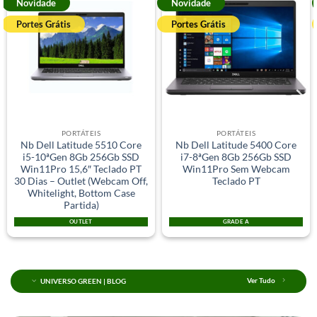
Novidade
Novidade
Portes Grátis
Portes Grátis
PORTÁTEIS
PORTÁTEIS
Nb Dell Latitude 5510 Core
Nb Dell Latitude 5400 Core
i5-10ªGen 8Gb 256Gb SSD
i7-8ªGen 8Gb 256Gb SSD
Win11Pro 15,6″ Teclado PT
Win11Pro Sem Webcam
30 Dias – Outlet (Webcam Off,
Teclado PT
Whitelight, Bottom Case
Partida)
OUTLET
GRADE A
UNIVERSO GREEN | BLOG
Ver Tudo