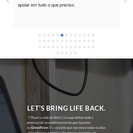
apoiar em tudo o que preciso.
a
r
 
c
LET'S BRING LIFE BACK.
” (“Trazer a vida de Volta”), é o que define todo o
processo de recondicionamento que fazemos
na
GreenFever
. É o conceito que nos move todos os dias
, levando para o negócio dos nossos parceiros um