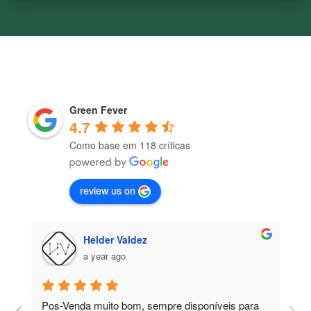
Green Fever
4.7
Como base em 118 críticas
review us on
Helder Valdez
a year ago
Pos-Venda muito bom, sempre disponíveis para 
P