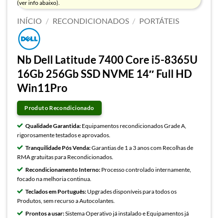
(ver info abaixo).
INÍCIO
/
RECONDICIONADOS
/
PORTÁTEIS
Nb Dell Latitude 7400 Core i5-8365U
16Gb 256Gb SSD NVME 14″ Full HD
Win11Pro
Produto Recondicionado
Qualidade Garantida:
Equipamentos recondicionados Grade A,
rigorosamente testados e aprovados.
Tranquilidade Pós Venda:
Garantias de 1 a 3 anos com Recolhas de
RMA gratuitas para Recondicionados.
Recondicionamento Interno:
Processo controlado internamente,
focado na melhoria continua.
Teclados em Português:
Upgrades disponíveis para todos os
Produtos, sem recurso a Autocolantes.
Prontos a usar:
Sistema Operativo já instalado e Equipamentos já