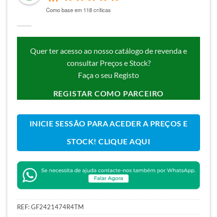
Como base em 118 críticas
Quer ter acesso ao nosso catálogo de revenda e
consultar Preços e Stock?
Faça o seu Registo
REGISTAR COMO PARCEIRO
INICIE SESSÃO PARA ACEDER A PREÇOS E
STOCK! CLIQUE AQUI
REF:
GF2421474R4TM