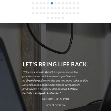
LET'S BRING LIFE BACK.
” (“Trazer a vida de Volta”), é o que define todo o
processo de recondicionamento que fazemos
na
GreenFever
. É o conceito que nos move todos os dias
, levando para o negócio dos nossos parceiros um
produto com o melhor de dois mundos,
Estética
Perfeita
e
Amigo do Ambiente. “
A EQUIPA GREENFEVER
GreenFever,Lda.