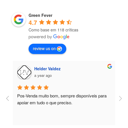
Green Fever
4.7
Como base em 118 críticas
review us on
Helder Valdez
a year ago
Pos-Venda muito bom, sempre disponíveis para 
P
apoiar em tudo o que preciso.
a
r
 
c