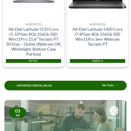
PORTÁTEIS
PORTÁTEIS
Nb Dell Latitude 5510 Core
Nb Dell Latitude 5400 Core
i5-10ªGen 8Gb 256Gb SSD
i7-8ªGen 8Gb 256Gb SSD
Win11Pro 15,6″ Teclado PT
Win11Pro Sem Webcam
30 Dias – Outlet (Webcam Off,
Teclado PT
Whitelight, Bottom Case
Partida)
OUTLET
GRADE A
UNIVERSO GREEN | BLOG
Ver Tudo
03
Jul