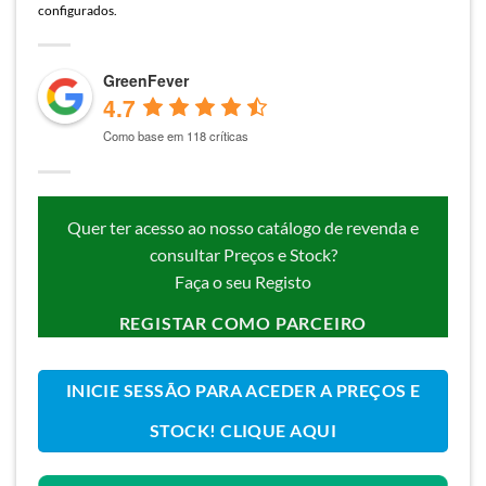
configurados.
GreenFever
4.7
Como base em 118 críticas
Quer ter acesso ao nosso catálogo de revenda e
consultar Preços e Stock?
Faça o seu Registo
REGISTAR COMO PARCEIRO
INICIE SESSÃO PARA ACEDER A PREÇOS E
STOCK! CLIQUE AQUI