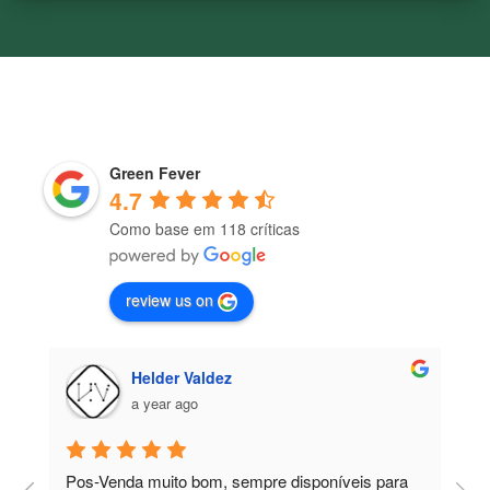
Green Fever
4.7
Como base em 118 críticas
review us on
José Brito
a year ago
Pela experiência que tive até agora, bom 
C