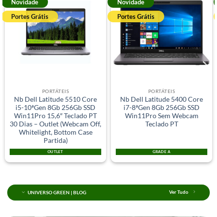
Novidade
Novidade
Portes Grátis
Portes Grátis
PORTÁTEIS
PORTÁTEIS
Nb Dell Latitude 5510 Core
Nb Dell Latitude 5400 Core
i5-10ªGen 8Gb 256Gb SSD
i7-8ªGen 8Gb 256Gb SSD
Win11Pro 15,6″ Teclado PT
Win11Pro Sem Webcam
30 Dias – Outlet (Webcam Off,
Teclado PT
Whitelight, Bottom Case
Partida)
OUTLET
GRADE A
UNIVERSO GREEN | BLOG
Ver Tudo