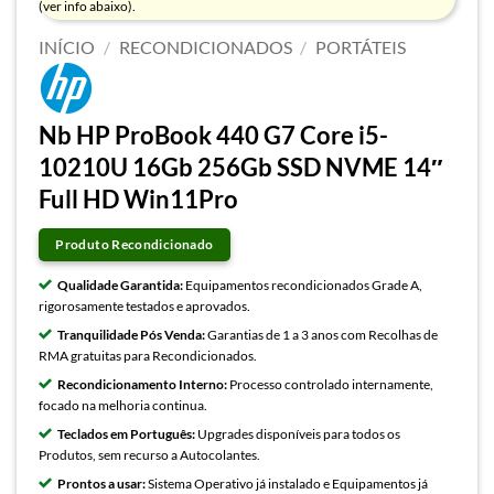
(ver info abaixo).
INÍCIO
/
RECONDICIONADOS
/
PORTÁTEIS
Nb HP ProBook 440 G7 Core i5-
10210U 16Gb 256Gb SSD NVME 14″
Full HD Win11Pro
Produto Recondicionado
Qualidade Garantida:
Equipamentos recondicionados Grade A,
rigorosamente testados e aprovados.
Tranquilidade Pós Venda:
Garantias de 1 a 3 anos com Recolhas de
RMA gratuitas para Recondicionados.
Recondicionamento Interno:
Processo controlado internamente,
focado na melhoria continua.
Teclados em Português:
Upgrades disponíveis para todos os
Produtos, sem recurso a Autocolantes.
Prontos a usar:
Sistema Operativo já instalado e Equipamentos já