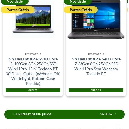
Novidade
Novidade
Portes Grátis
Portes Grátis
PORTÁTEIS
PORTÁTEIS
Nb Dell Latitude 5510 Core
Nb Dell Latitude 5400 Core
i5-10ªGen 8Gb 256Gb SSD
i7-8ªGen 8Gb 256Gb SSD
Win11Pro 15,6″ Teclado PT
Win11Pro Sem Webcam
30 Dias – Outlet (Webcam Off,
Teclado PT
Whitelight, Bottom Case
Partida)
OUTLET
GRADE A
UNIVERSO GREEN | BLOG
Ver Tudo