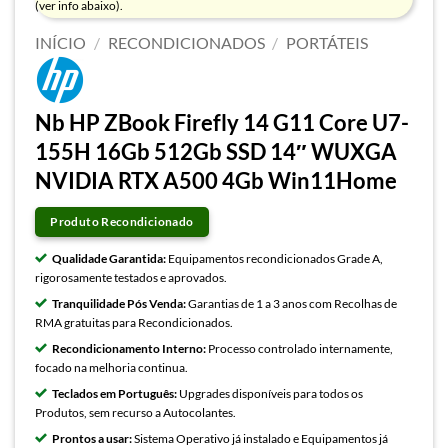
(ver info abaixo).
INÍCIO
/
RECONDICIONADOS
/
PORTÁTEIS
Nb HP ZBook Firefly 14 G11 Core U7-
155H 16Gb 512Gb SSD 14″ WUXGA
NVIDIA RTX A500 4Gb Win11Home
Produto Recondicionado
Qualidade Garantida:
Equipamentos recondicionados Grade A,
rigorosamente testados e aprovados.
Tranquilidade Pós Venda:
Garantias de 1 a 3 anos com Recolhas de
RMA gratuitas para Recondicionados.
Recondicionamento Interno:
Processo controlado internamente,
focado na melhoria continua.
Teclados em Português:
Upgrades disponíveis para todos os
Produtos, sem recurso a Autocolantes.
Prontos a usar:
Sistema Operativo já instalado e Equipamentos já