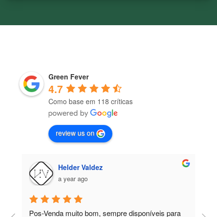
Green Fever
4.7
Como base em 118 críticas
review us on
Helder Valdez
a year ago
Pos-Venda muito bom, sempre disponíveis para 
P