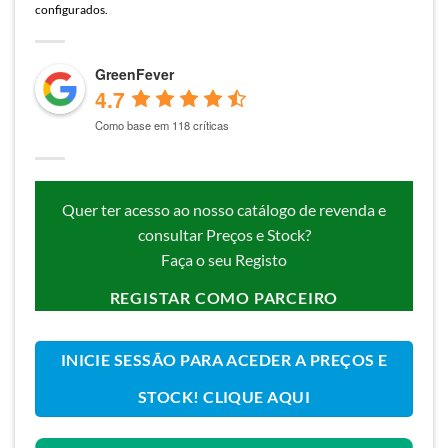
configurados.
GreenFever
4.7
Como base em 118 críticas
Quer ter acesso ao nosso catálogo de revenda e
consultar Preços e Stock?
Faça o seu Registo
REGISTAR COMO PARCEIRO
INICIE SESSÃO PARA ACEDER A PREÇOS E
STOCK! CLIQUE AQUI