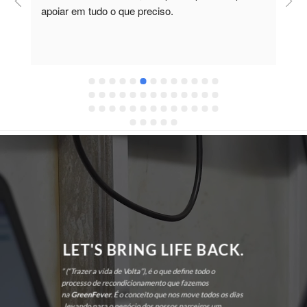
apoiar em tudo o que preciso.
a
r
 
c
LET'S BRING LIFE BACK.
” (“Trazer a vida de Volta”), é o que define todo o
processo de recondicionamento que fazemos
na
GreenFever
. É o conceito que nos move todos os dias
, levando para o negócio dos nossos parceiros um