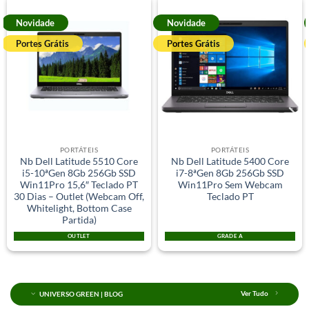
Novidade
Novidade
Portes Grátis
Portes Grátis
PORTÁTEIS
PORTÁTEIS
Nb Dell Latitude 5510 Core
Nb Dell Latitude 5400 Core
i5-10ªGen 8Gb 256Gb SSD
i7-8ªGen 8Gb 256Gb SSD
Win11Pro 15,6″ Teclado PT
Win11Pro Sem Webcam
30 Dias – Outlet (Webcam Off,
Teclado PT
Whitelight, Bottom Case
Partida)
OUTLET
GRADE A
UNIVERSO GREEN | BLOG
Ver Tudo