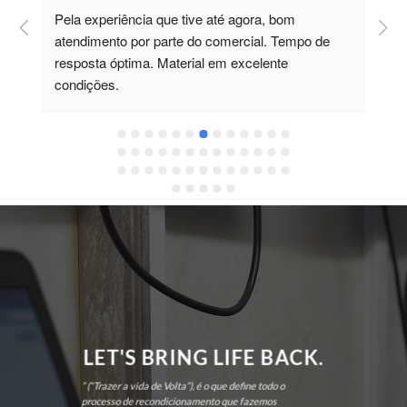
Pela experiência que tive até agora, bom 
C
atendimento por parte do comercial. Tempo de 
t
resposta óptima. Material em excelente 
m
condições.
F
LET'S BRING LIFE BACK.
” (“Trazer a vida de Volta”), é o que define todo o
processo de recondicionamento que fazemos