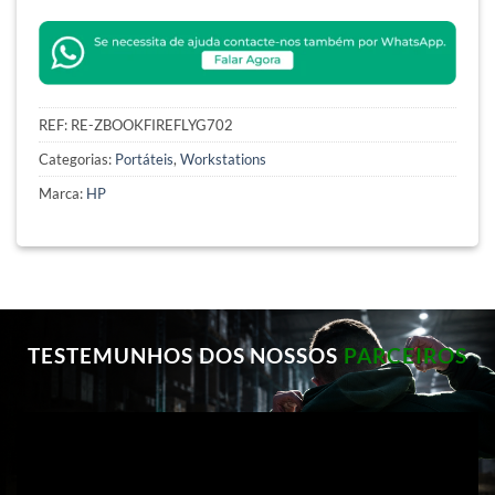
REF:
RE-ZBOOKFIREFLYG702
Categorias:
Portáteis
,
Workstations
Marca:
HP
TESTEMUNHOS DOS NOSSOS
PARCEIROS