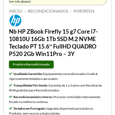
(ver info abaixo).
INÍCIO
/
RECONDICIONADOS
/
PORTÁTEIS
Nb HP ZBook Firefly 15 g7 Core i7-
10810U 16Gb 1Tb SSD M.2 NVME
Teclado PT 15.6″ FullHD QUADRO
P520 2Gb Win11Pro – 3Y
Produto Recondicionado
Qualidade Garantida:
Equipamentos recondicionados Grade A,
rigorosamente testados e aprovados.
Tranquilidade Pós Venda:
Garantias de 1 a 3 anos com Recolhas de
RMA gratuitas para Recondicionados.
Recondicionamento Interno:
Processo controlado internamente,
focado na melhoria continua.
Teclados em Português:
Upgrades disponíveis para todos os
Produtos, sem recurso a Autocolantes.