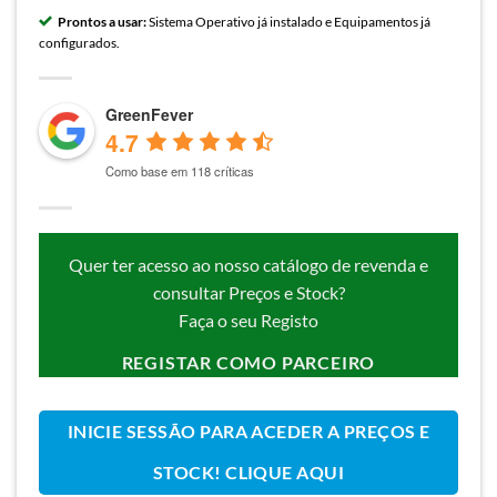
Prontos a usar:
Sistema Operativo já instalado e Equipamentos já
configurados.
GreenFever
4.7
Como base em 118 críticas
Quer ter acesso ao nosso catálogo de revenda e
consultar Preços e Stock?
Faça o seu Registo
REGISTAR COMO PARCEIRO
INICIE SESSÃO PARA ACEDER A PREÇOS E
STOCK! CLIQUE AQUI