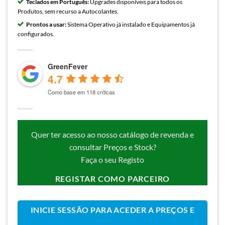
Teclados em Português:
Upgrades disponíveis para todos os
Produtos, sem recurso a Autocolantes.
Prontos a usar:
Sistema Operativo já instalado e Equipamentos já
configurados.
GreenFever
4.7
Como base em 118 críticas
Quer ter acesso ao nosso catálogo de revenda e
consultar Preços e Stock?
Faça o seu Registo
REGISTAR COMO PARCEIRO
INICIE SESSÃO PARA ACEDER A PREÇOS E