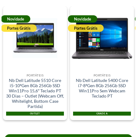
Novidade
Novidade
Portes Grátis
Portes Grátis
PORTÁTEIS
PORTÁTEIS
Nb Dell Latitude 5510 Core
Nb Dell Latitude 5400 Core
i5-10ªGen 8Gb 256Gb SSD
i7-8ªGen 8Gb 256Gb SSD
Win11Pro 15,6″ Teclado PT
Win11Pro Sem Webcam
30 Dias – Outlet (Webcam Off,
Teclado PT
Whitelight, Bottom Case
Partida)
OUTLET
GRADE A