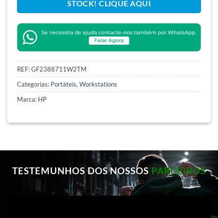
STOCK! CLIQUE AQUI
REF:
GF2388711W2TM
Categorias:
Portáteis
,
Workstations
Marca:
HP
TESTEMUNHOS DOS NOSSOS
PARCEIROS