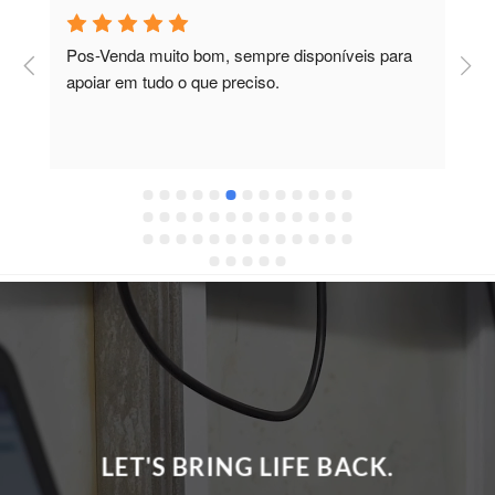
Pos-Venda muito bom, sempre disponíveis para 
P
apoiar em tudo o que preciso.
a
r
 
c
LET'S BRING LIFE BACK.