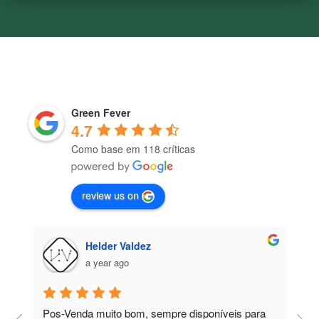
Green Fever
4.7
Como base em 118 críticas
review us on
Helder Valdez
a year ago
Pos-Venda muito bom, sempre disponíveis para 
P