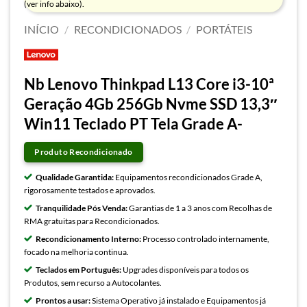
(ver info abaixo).
INÍCIO
/
RECONDICIONADOS
/
PORTÁTEIS
Nb Lenovo Thinkpad L13 Core i3-10ª
Geração 4Gb 256Gb Nvme SSD 13,3″
Win11 Teclado PT Tela Grade A-
Produto Recondicionado
Qualidade Garantida:
Equipamentos recondicionados Grade A,
rigorosamente testados e aprovados.
Tranquilidade Pós Venda:
Garantias de 1 a 3 anos com Recolhas de
RMA gratuitas para Recondicionados.
Recondicionamento Interno:
Processo controlado internamente,
focado na melhoria continua.
Teclados em Português:
Upgrades disponíveis para todos os
Produtos, sem recurso a Autocolantes.
Prontos a usar:
Sistema Operativo já instalado e Equipamentos já