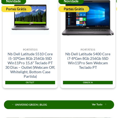
Novidade
Novidade
Portes Grátis
Portes Grátis
PORTÁTEIS
PORTÁTEIS
Nb Dell Latitude 5510 Core
Nb Dell Latitude 5400 Core
i5-10ªGen 8Gb 256Gb SSD
i7-8ªGen 8Gb 256Gb SSD
Win11Pro 15,6″ Teclado PT
Win11Pro Sem Webcam
30 Dias – Outlet (Webcam Off,
Teclado PT
Whitelight, Bottom Case
Partida)
OUTLET
GRADE A
UNIVERSO GREEN | BLOG
Ver Tudo