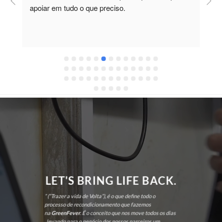
apoiar em tudo o que preciso.
a
r
 
c
LET'S BRING LIFE BACK.
” (“Trazer a vida de Volta”), é o que define todo o
processo de recondicionamento que fazemos
na
GreenFever
. É o conceito que nos move todos os dias
, levando para o negócio dos nossos parceiros um