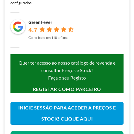
configurados.
GreenFever
4.7
Como base em 118 críticas
Quer ter acesso ao nosso catálogo de revenda e
consultar Preços e Stock?
Faça o seu Registo
REGISTAR COMO PARCEIRO
INICIE SESSÃO PARA ACEDER A PREÇOS E
STOCK! CLIQUE AQUI