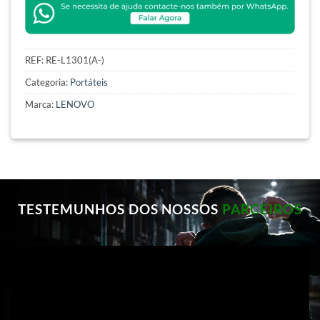
REF:
RE-L1301(A-)
Categoria:
Portáteis
Marca:
LENOVO
TESTEMUNHOS DOS NOSSOS
PARCEIROS