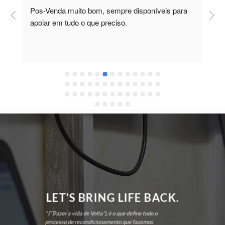
Pos-Venda muito bom, sempre disponíveis para 
P
apoiar em tudo o que preciso.
a
r
 
c
LET'S BRING LIFE BACK.
” (“Trazer a vida de Volta”), é o que define todo o
processo de recondicionamento que fazemos