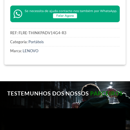
REF:
FLRE-THINKPADV14G4-R3
Categoria:
Portáteis
Marca:
LENOVO
TESTEMUNHOS DOS NOSSOS
PARCEIROS