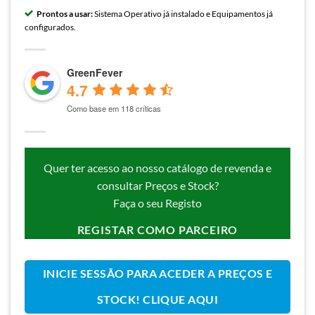
Prontos a usar:
Sistema Operativo já instalado e Equipamentos já
configurados.
GreenFever
4.7
Como base em 118 críticas
Quer ter acesso ao nosso catálogo de revenda e
consultar Preços e Stock?
Faça o seu Registo
REGISTAR COMO PARCEIRO
INICIE SESSÃO PARA ACEDER A PREÇOS E
STOCK! CLIQUE AQUI