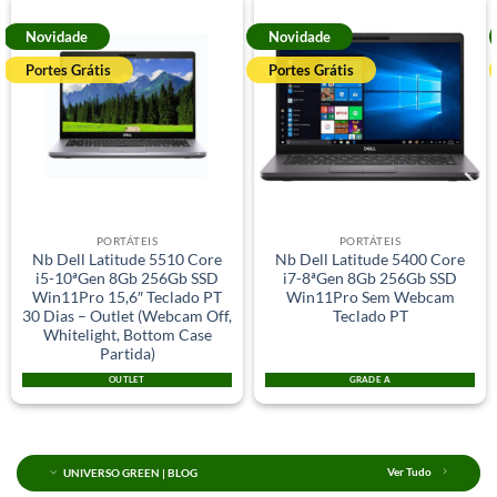
Novidade
Novidade
Portes Grátis
Portes Grátis
PORTÁTEIS
PORTÁTEIS
Nb Dell Latitude 5510 Core
Nb Dell Latitude 5400 Core
i5-10ªGen 8Gb 256Gb SSD
i7-8ªGen 8Gb 256Gb SSD
Win11Pro 15,6″ Teclado PT
Win11Pro Sem Webcam
30 Dias – Outlet (Webcam Off,
Teclado PT
Whitelight, Bottom Case
Partida)
OUTLET
GRADE A
UNIVERSO GREEN | BLOG
Ver Tudo