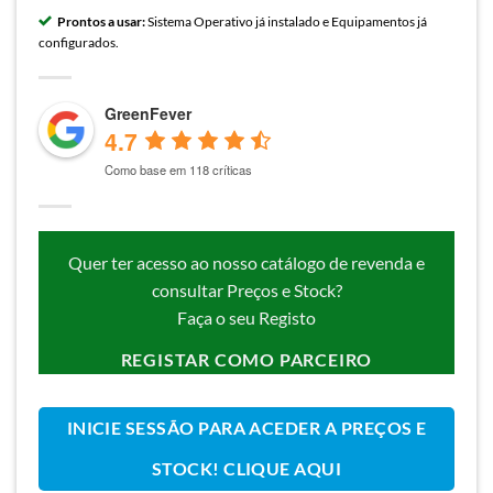
Prontos a usar:
Sistema Operativo já instalado e Equipamentos já
configurados.
GreenFever
4.7
Como base em 118 críticas
Quer ter acesso ao nosso catálogo de revenda e
consultar Preços e Stock?
Faça o seu Registo
REGISTAR COMO PARCEIRO
INICIE SESSÃO PARA ACEDER A PREÇOS E
STOCK! CLIQUE AQUI