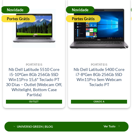
Novidade
Novidade
Portes Grátis
Portes Grátis
PORTÁTEIS
PORTÁTEIS
Nb Dell Latitude 5510 Core
Nb Dell Latitude 5400 Core
i5-10ªGen 8Gb 256Gb SSD
i7-8ªGen 8Gb 256Gb SSD
Win11Pro 15,6″ Teclado PT
Win11Pro Sem Webcam
30 Dias – Outlet (Webcam Off,
Teclado PT
Whitelight, Bottom Case
Partida)
OUTLET
GRADE A
UNIVERSO GREEN | BLOG
Ver Tudo