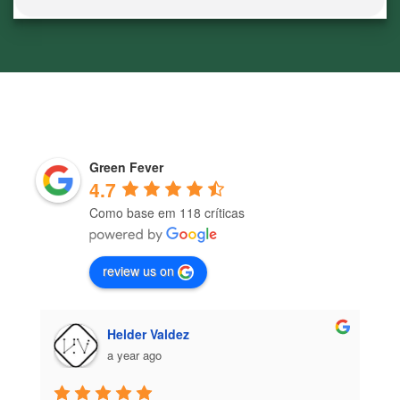
Green Fever
4.7
Como base em 118 críticas
review us on
José Brito
a year ago