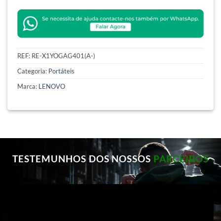
REF:
RE-X1YOGAG401(A-)
Categoria:
Portáteis
Marca:
LENOVO
TESTEMUNHOS DOS NOSSOS
PARCEIROS