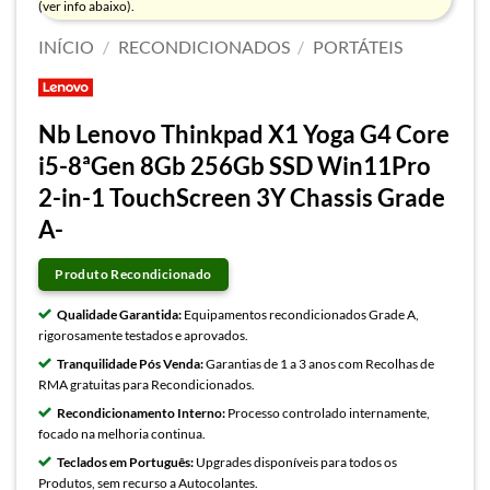
(ver info abaixo).
INÍCIO
/
RECONDICIONADOS
/
PORTÁTEIS
Nb Lenovo Thinkpad X1 Yoga G4 Core
i5-8ªGen 8Gb 256Gb SSD Win11Pro
2-in-1 TouchScreen 3Y Chassis Grade
A-
Produto Recondicionado
Qualidade Garantida:
Equipamentos recondicionados Grade A,
rigorosamente testados e aprovados.
Tranquilidade Pós Venda:
Garantias de 1 a 3 anos com Recolhas de
RMA gratuitas para Recondicionados.
Recondicionamento Interno:
Processo controlado internamente,
focado na melhoria continua.
Teclados em Português:
Upgrades disponíveis para todos os
Produtos, sem recurso a Autocolantes.