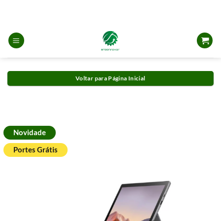
Skip
to
content
Voltar para Página Inicial
Novidade
Portes Grátis