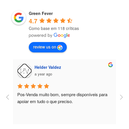
Green Fever
4.7
Como base em 118 críticas
review us on
Helder Valdez
a year ago
Pos-Venda muito bom, sempre disponíveis para 
P
apoiar em tudo o que preciso.
a
r
 
c