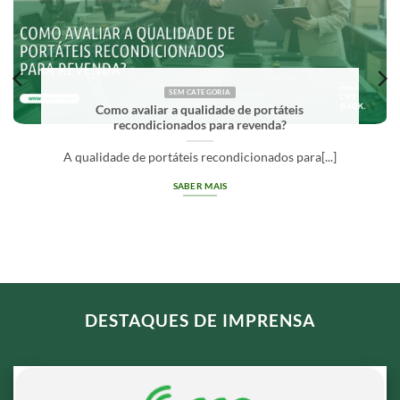
SEM CATEGORIA
avaliar a qualidade de portáteis
O que 
econdicionados para revenda?
 de portáteis recondicionados para[...]
Grade A
SABER MAIS
DESTAQUES DE IMPRENSA