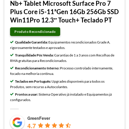
Nb+ Tablet Microsoft Surface Pro 7
Plus Core i5-11ªGen 16Gb 256Gb SSD
Win11Pro 12.3″ Touch+ Teclado PT
Produto Recondicionado
Qualidade Garantida:
Equipamentos recondicionados Grade A,
rigorosamente testados e aprovados.
Tranquilidade Pós Venda:
Garantias de 1 a 3 anos com Recolhas de
RMA gratuitas para Recondicionados.
Recondicionamento Interno:
Processo controlado internamente,
focado na melhoria continua.
Teclados em Português:
Upgrades disponíveis para todos os
Produtos, sem recurso a Autocolantes.
Prontos a usar:
Sistema Operativo já instalado e Equipamentos já
configurados.
GreenFever
4.7