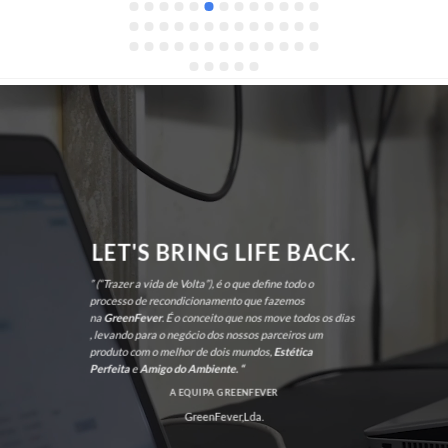
LET'S BRING LIFE BACK.
” (“Trazer a vida de Volta”), é o que define todo o
processo de recondicionamento que fazemos
na
GreenFever
. É o conceito que nos move todos os dias
, levando para o negócio dos nossos parceiros um
produto com o melhor de dois mundos,
Estética
Perfeita
e
Amigo do Ambiente. “
A EQUIPA GREENFEVER
GreenFever,Lda.