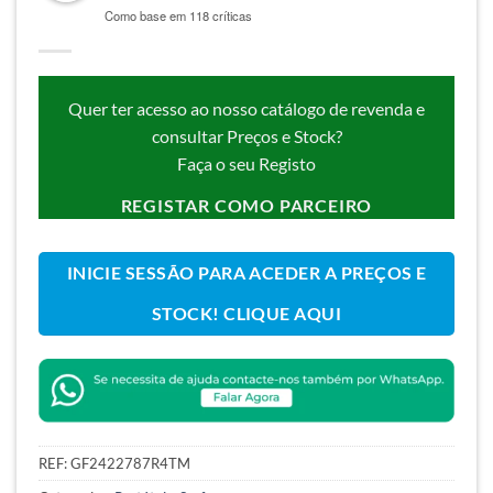
Como base em 118 críticas
Quer ter acesso ao nosso catálogo de revenda e
consultar Preços e Stock?
Faça o seu Registo
REGISTAR COMO PARCEIRO
INICIE SESSÃO PARA ACEDER A PREÇOS E
STOCK! CLIQUE AQUI
REF:
GF2422787R4TM