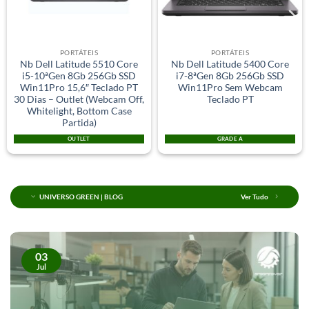
PORTÁTEIS
PORTÁTEIS
Nb Dell Latitude 5510 Core
Nb Dell Latitude 5400 Core
i5-10ªGen 8Gb 256Gb SSD
i7-8ªGen 8Gb 256Gb SSD
Win11Pro 15,6″ Teclado PT
Win11Pro Sem Webcam
30 Dias – Outlet (Webcam Off,
Teclado PT
Whitelight, Bottom Case
Partida)
OUTLET
GRADE A
UNIVERSO GREEN | BLOG
Ver Tudo
03
Jul