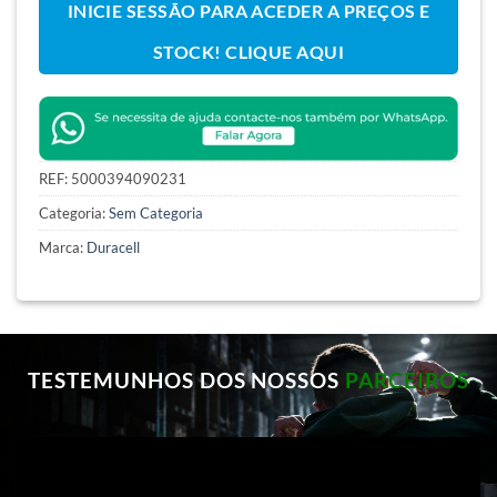
INICIE SESSÃO PARA ACEDER A PREÇOS E
STOCK! CLIQUE AQUI
REF:
5000394090231
Categoria:
Sem Categoria
Marca:
Duracell
TESTEMUNHOS DOS NOSSOS
PARCEIROS