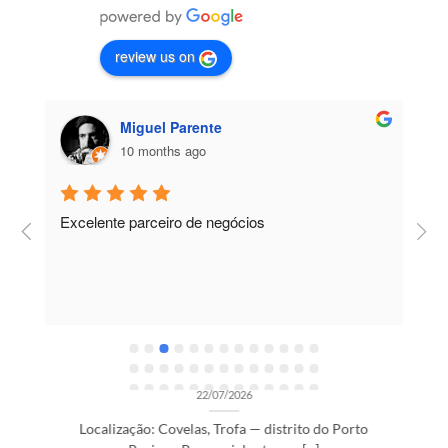
review us on
Miguel Parente
10 months ago
Excelente parceiro de negócios
T
e
e
R
OPORTUNIDADES DE RECRUTAMENTO SEM CATEGORIA
Gestor de Clientes — Trofa/Porto (m/f)
22/07/2026
Localização: Covelas, Trofa — distrito do Porto
Regime: Presencial, a tempo[...]