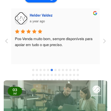
Helder Valdez
a year ago
Pos-Venda muito bom, sempre disponíveis para 
P
apoiar em tudo o que preciso.
a
r
 
c
03
Jul