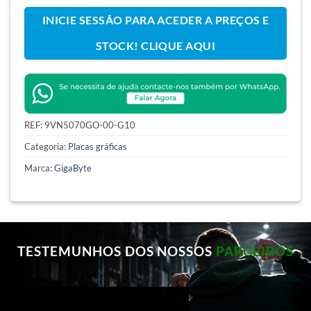
INICIE SESSÃO PARA ACEDER A PREÇOS E
STOCK! CLIQUE AQUI
REF:
9VN5070GO-00-G10
Categoria:
Placas gráficas
Marca:
GigaByte
TESTEMUNHOS DOS NOSSOS
PARCEIROS