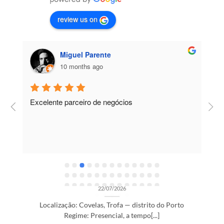
review us on
Miguel Parente
10 months ago
Excelente parceiro de negócios
T
e
e
R
OPORTUNIDADES DE RECRUTAMENTO SEM CATEGORIA
Gestor de Clientes — Trofa/Porto (m/f)
22/07/2026
Localização: Covelas, Trofa — distrito do Porto
Regime: Presencial, a tempo[...]