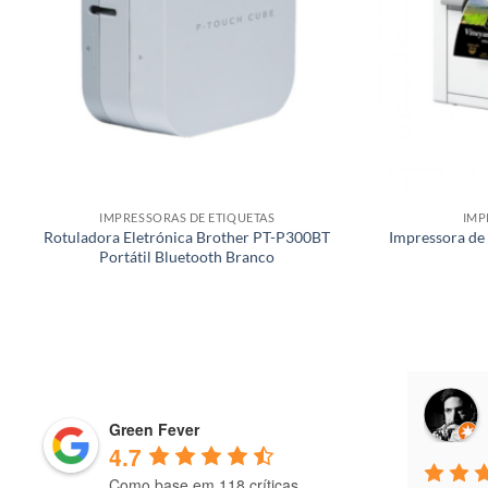
IMPRESSORAS DE ETIQUETAS
IMP
Rotuladora Eletrónica Brother PT-P300BT
Impressora de
Portátil Bluetooth Branco
Antonio Freitas
9 months ago
Green Fever
4.7
Como base em 118 críticas