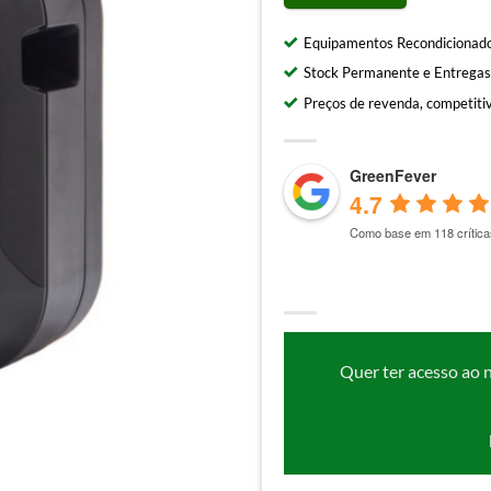
Equipamentos Recondicionado
Stock Permanente e Entregas
Preços de revenda, competitiv
GreenFever
4.7
Como base em 118 crítica
Quer ter acesso ao 