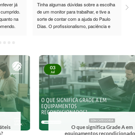
fever já 
Tinha algumas dúvidas sobre a escolha 
P
cumprido. 
de um monitor para trabalhar, e tive a 
d
quanto na 
sorte de contar com a ajuda do Paulo 
p
comendo.
Dias. O profissionalismo, paciência e 
total disponibilidade foram 5*. Não só 
esclareceu todas as minhas dúvidas, 
como também me recomendou um 
monitor de excelente qualidade, que 
superou as minhas expectativas. No 
03
futuro, sei exatamente a quem recorrer. 
Jul
Recomendo vivamente!
SEM CATEGORIA
O que significa Grade A em
equipamentos recondicionados?