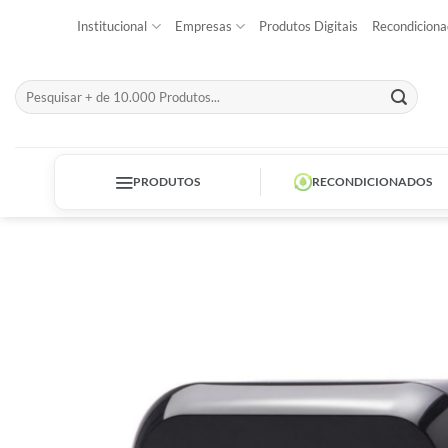
Skip
Institucional
Empresas
Produtos Digitais
Recondiciona
to
content
Pesquisar
por:
PRODUTOS
RECONDICIONADOS