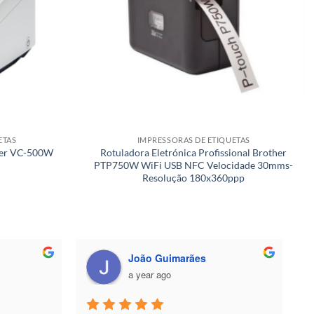
ETAS
IMPRESSORAS DE ETIQUETAS
ther VC-500W
Rotuladora Eletrónica Profissional Brother
PTP750W WiFi USB NFC Velocidade 30mms-
Resolução 180x360ppp
João Guimarães
a year ago