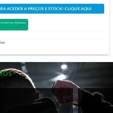
ARA ACEDER A PREÇOS E STOCK! CLIQUE AQUI
etas
ROS