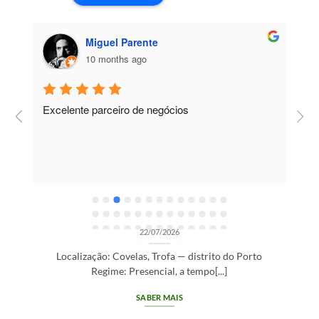
Miguel Parente
10 months ago
Excelente parceiro de negócios
T
e
e
R
OPORTUNIDADES DE RECRUTAMENTO SEM CATEGORIA
Gestor de Clientes — Trofa/Porto (m/f)
22/07/2026
Localização: Covelas, Trofa — distrito do Porto
Regime: Presencial, a tempo[...]
SABER MAIS