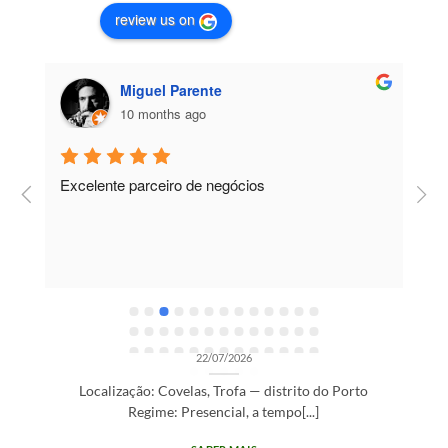
review us on
Miguel Parente
10 months ago
Excelente parceiro de negócios
T
e
e
R
03
rto
Jul