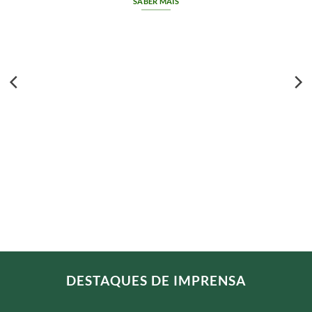
SEM CATEGORIA
Que garantia deve ter um portátil recondicio
para empresas?
Um portátil recondicionado para empresas d
ter uma garantia clara, adequada[...]
SABER MAIS
DESTAQUES DE IMPRENSA