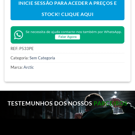
INICIE SESSÃO PARA ACEDER A PREÇOS E
STOCK! CLIQUE AQUI
REF:
P533PE
Categoria:
Sem Categoria
Marca:
Arctic
TESTEMUNHOS DOS NOSSOS
PARCEIROS