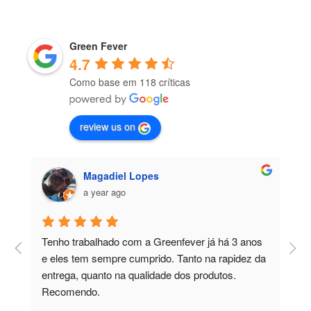
Green Fever
4.7
Como base em 118 críticas
review us on
Magadiel Lopes
a year ago
Tenho trabalhado com a Greenfever já há 3 anos 
T
e eles tem sempre cumprido. Tanto na rapidez da 
m
entrega, quanto na qualidade dos produtos. 
c
Recomendo.
p