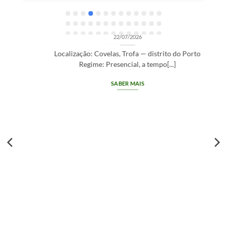
e
t
OPORTUNIDADES DE RECRUTAMENTO SEM CATEGORIA
e
Gestor de Clientes — Trofa/Porto (m/f)
e
22/07/2026
r
Localização: Covelas, Trofa — distrito do Porto
Regime: Presencial, a tempo[...]
SABER MAIS