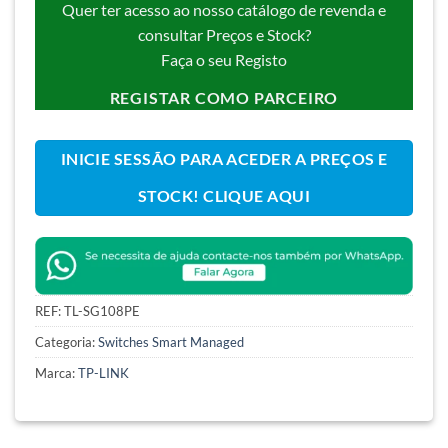
Quer ter acesso ao nosso catálogo de revenda e
consultar Preços e Stock?
Faça o seu Registo
REGISTAR COMO PARCEIRO
INICIE SESSÃO PARA ACEDER A PREÇOS E
STOCK! CLIQUE AQUI
REF:
TL-SG108PE
Categoria:
Switches Smart Managed
Marca:
TP-LINK