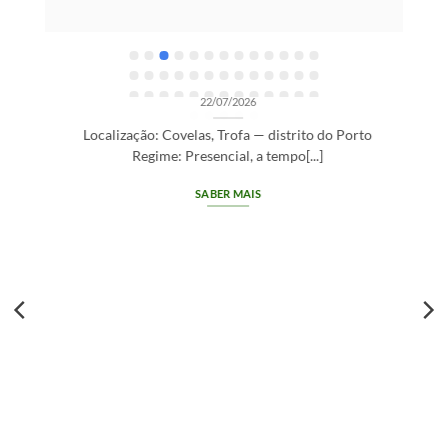
R
OPORTUNIDADES DE RECRUTAMENTO SEM CATEGORIA
Gestor de Clientes — Trofa/Porto (m/f)
22/07/2026
Localização: Covelas, Trofa — distrito do Porto
Regime: Presencial, a tempo[...]
SABER MAIS