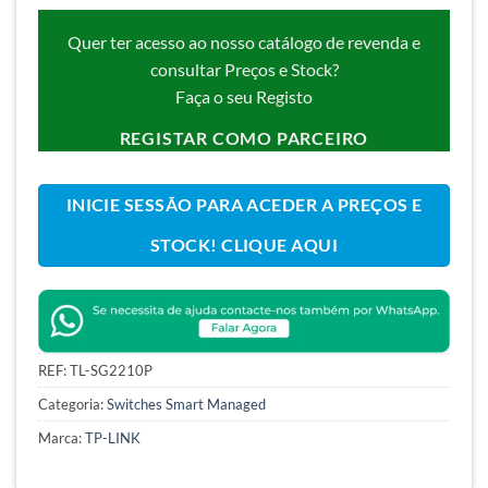
Quer ter acesso ao nosso catálogo de revenda e
consultar Preços e Stock?
Faça o seu Registo
REGISTAR COMO PARCEIRO
INICIE SESSÃO PARA ACEDER A PREÇOS E
STOCK! CLIQUE AQUI
REF:
TL-SG2210P
Categoria:
Switches Smart Managed
Marca:
TP-LINK