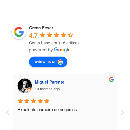
Green Fever
4.7
Como base em 118 críticas
review us on
Miguel Parente
10 months ago
Excelente parceiro de negócios
T
e
e