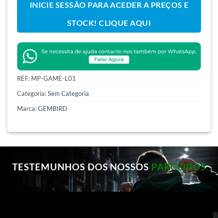
INICIE SESSÃO PARA ACEDER A PREÇOS E
STOCK! CLIQUE AQUI
REF:
MP-GAME-L01
Categoria:
Sem Categoria
Marca:
GEMBIRD
TESTEMUNHOS DOS NOSSOS
PARCEIROS