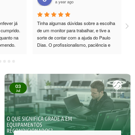
a year ago
fever já 
Tinha algumas dúvidas sobre a escolha 
P
cumprido. 
de um monitor para trabalhar, e tive a 
d
quanto na 
sorte de contar com a ajuda do Paulo 
p
comendo.
Dias. O profissionalismo, paciência e 
total disponibilidade foram 5*. Não só 
esclareceu todas as minhas dúvidas, 
OPORTUNIDADES DE RECRUTAMENTO
como também me recomendou um 
Gestor de Clientes — Trofa/Porto (m/f) —
monitor de excelente qualidade, que 
2.ª vaga
superou as minhas expectativas. No 
22/07/2026
futuro, sei exatamente a quem recorrer. 
Recomendo vivamente!
Localização: Covelas, Trofa — distrito do Porto
Regime: Presencial, a tempo[...]
SABER MAIS