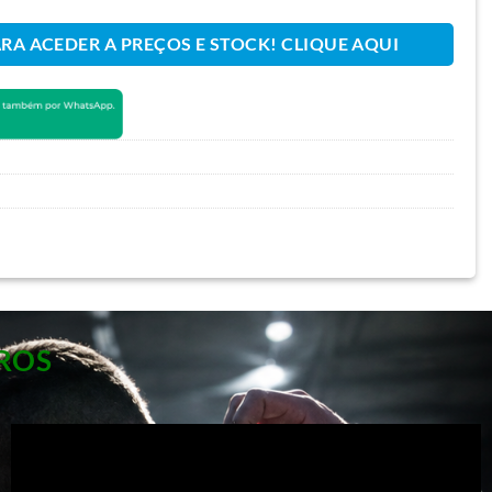
ARA ACEDER A PREÇOS E STOCK! CLIQUE AQUI
ROS