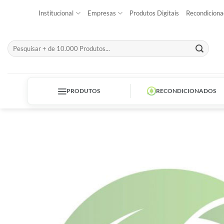
Skip
Institucional
Empresas
Produtos Digitais
Recondiciona
to
content
Pesquisar
por:
PRODUTOS
RECONDICIONADOS