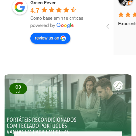
9 months ago
Green Fever
4.7
Como base em 118 críticas
Excelent
review us on
03
Jul