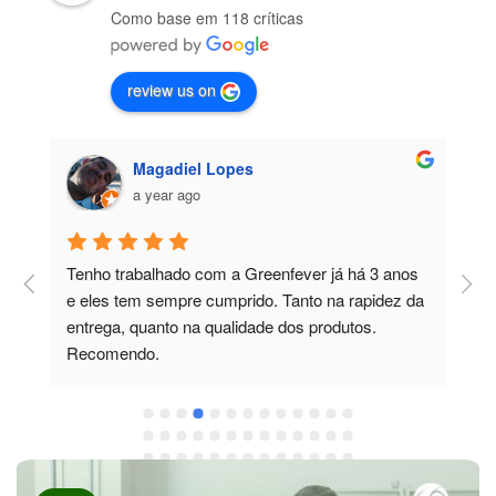
Como base em 118 críticas
review us on
Magadiel Lopes
a year ago
Tenho trabalhado com a Greenfever já há 3 anos 
T
e eles tem sempre cumprido. Tanto na rapidez da 
m
entrega, quanto na qualidade dos produtos. 
c
Recomendo.
p
e
t
e
e
r