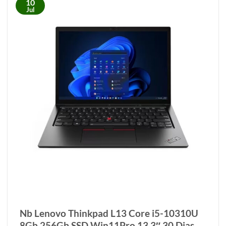
10
Jul
Nb Lenovo Thinkpad L13 Core i5-10310U
8Gb 256Gb SSD Win11Pro 13,3″ 30 Dias