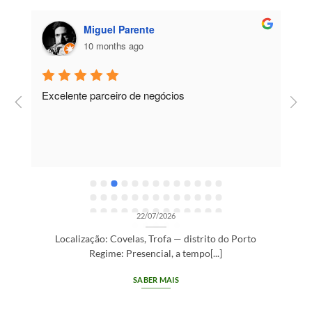
Miguel Parente
10 months ago
Excelente parceiro de negócios
T
e
e
R
OPORTUNIDADES DE RECRUTAMENTO SEM CATEGORIA
Gestor de Clientes — Trofa/Porto (m/f)
22/07/2026
Localização: Covelas, Trofa — distrito do Porto
Regime: Presencial, a tempo[...]
SABER MAIS