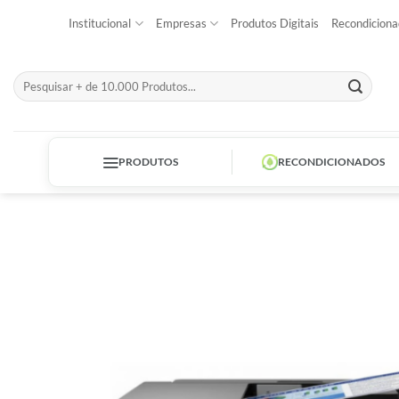
Skip
Institucional
Empresas
Produtos Digitais
Recondiciona
to
content
Pesquisar
por:
PRODUTOS
RECONDICIONADOS