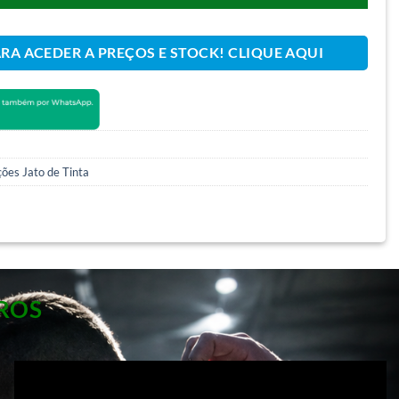
ARA ACEDER A PREÇOS E STOCK! CLIQUE AQUI
ões Jato de Tinta
ROS