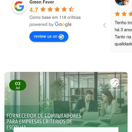
10 months ago
Green Fever
4.7
Como base em 118 críticas
Excelente parceiro de negócios
Tenho tr
há 3 ano
review us on
Tanto na 
qualidad
03
Jul