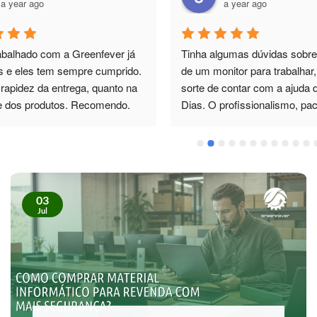
a year ago
a year ago
abalhado com a Greenfever já 
Tinha algumas dúvidas sobre 
s e eles tem sempre cumprido. 
de um monitor para trabalhar, 
rapidez da entrega, quanto na 
sorte de contar com a ajuda d
e dos produtos. Recomendo.
Dias. O profissionalismo, paci
total disponibilidade foram 5*.
esclareceu todas as minhas d
como também me recomendo
monitor de excelente qualidad
superou as minhas expectativ
03
futuro, sei exatamente a quem
Jul
Recomendo vivamente!