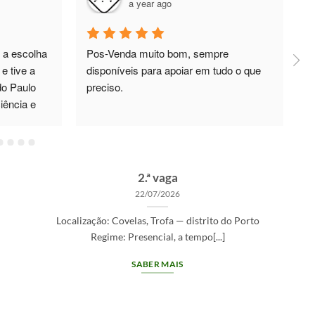
a year ago
a escolha 
Pos-Venda muito bom, sempre 
P
e tive a 
disponíveis para apoiar em tudo o que 
a
o Paulo 
preciso.
T
ência e 
e
 Não só 
úvidas, 
OPORTUNIDADES DE RECRUTAMENTO
u um 
Gestor de Clientes — Trofa/Porto (m/f) —
e, que 
2.ª vaga
as. No 
22/07/2026
 recorrer. 
Localização: Covelas, Trofa — distrito do Porto
Regime: Presencial, a tempo[...]
SABER MAIS