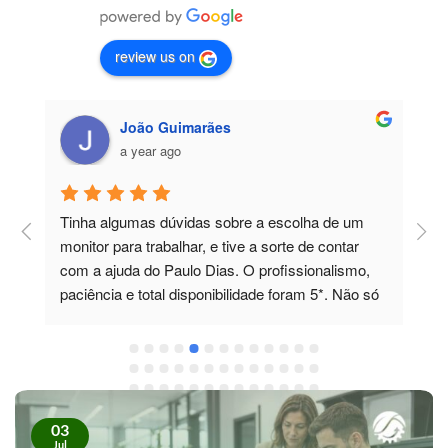
review us on
João Guimarães
a year ago
Tinha algumas dúvidas sobre a escolha de um 
P
 
monitor para trabalhar, e tive a sorte de contar 
a
com a ajuda do Paulo Dias. O profissionalismo, 
paciência e total disponibilidade foram 5*. Não só 
esclareceu todas as minhas dúvidas, como 
também me recomendou um monitor de 
excelente qualidade, que superou as minhas 
expectativas. No futuro, sei exatamente a quem 
recorrer. Recomendo vivamente!
03
Jul