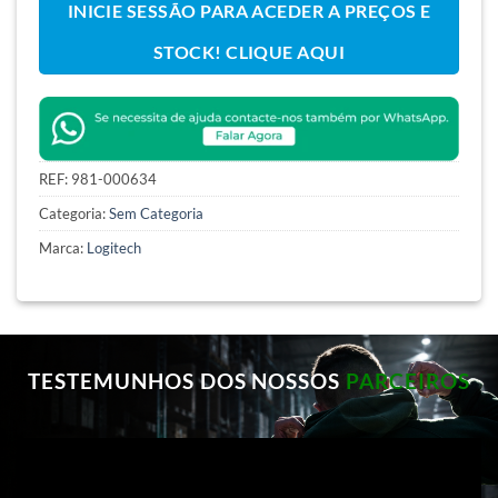
INICIE SESSÃO PARA ACEDER A PREÇOS E
STOCK! CLIQUE AQUI
REF:
981-000634
Categoria:
Sem Categoria
Marca:
Logitech
TESTEMUNHOS DOS NOSSOS
PARCEIROS