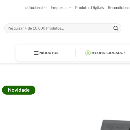
Skip
Institucional
Empresas
Produtos Digitais
Recondiciona
to
content
Pesquisar
por:
PRODUTOS
RECONDICIONADOS
Novidade