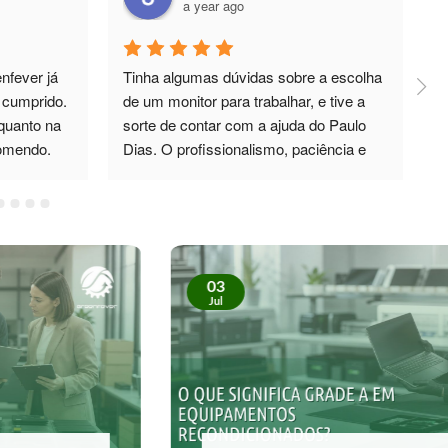
a year ago
fever já 
Tinha algumas dúvidas sobre a escolha 
P
cumprido. 
de um monitor para trabalhar, e tive a 
d
quanto na 
sorte de contar com a ajuda do Paulo 
p
comendo.
Dias. O profissionalismo, paciência e 
total disponibilidade foram 5*. Não só 
esclareceu todas as minhas dúvidas, 
como também me recomendou um 
monitor de excelente qualidade, que 
superou as minhas expectativas. No 
03
futuro, sei exatamente a quem recorrer. 
Jul
Recomendo vivamente!