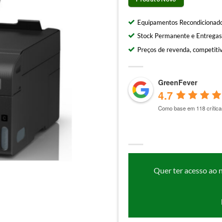
Equipamentos Recondicionado
Stock Permanente e Entregas
Preços de revenda, competitiv
GreenFever
4.7
Como base em 118 crítica
Quer ter acesso ao 