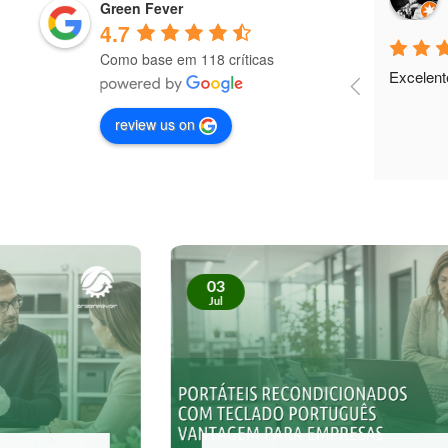
9 months ago
Green Fever
4.7
Como base em 118 críticas
Excelent
review us on
03
Jul