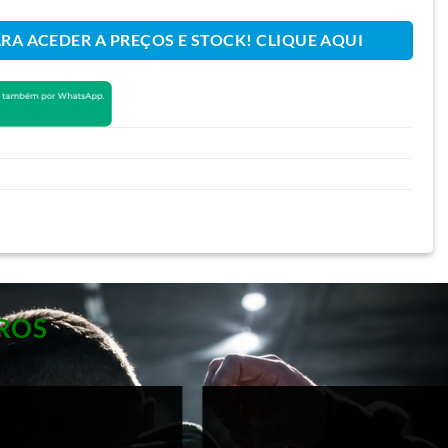
ARA ACEDER A PREÇOS E STOCK! CLIQUE AQUI
ROS