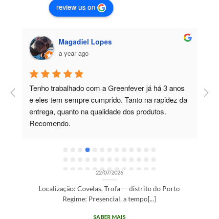
review us on
Magadiel Lopes
a year ago
Tenho trabalhado com a Greenfever já há 3 anos 
T
e eles tem sempre cumprido. Tanto na rapidez da 
m
entrega, quanto na qualidade dos produtos. 
c
Recomendo.
p
e
t
 RECRUTAMENTO SEM CATEGORIA
e
ntes — Trofa/Porto (m/f)
e
22/07/2026
r
03
as, Trofa — distrito do Porto
Jul
sencial, a tempo[...]
SABER MAIS