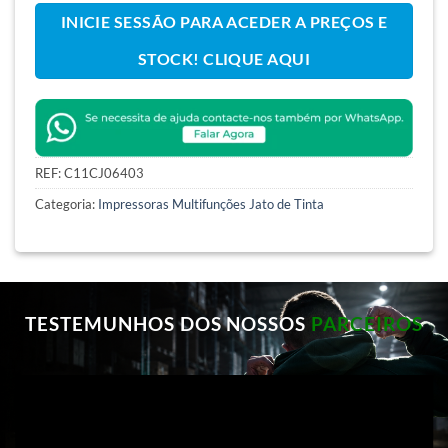
INICIE SESSÃO PARA ACEDER A PREÇOS E
STOCK! CLIQUE AQUI
REF:
C11CJ06403
Categoria:
Impressoras Multifunções Jato de Tinta
TESTEMUNHOS DOS NOSSOS
PARCEIROS